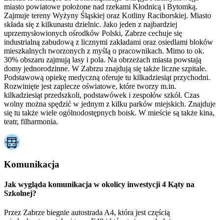
miasto powiatowe położone nad rzekami Kłodnicą i Bytomką.
Zajmuje tereny Wyżyny Śląskiej oraz Kotliny Raciborskiej. Miasto
składa się z kilkunastu dzielnic. Jako jeden z najbardziej
uprzemysłowionych ośrodków Polski, Zabrze cechuje się
industrialną zabudową z licznymi zakładami oraz osiedlami bloków
mieszkalnych tworzonych z myślą o pracownikach. Mimo to ok.
30% obszaru zajmują lasy i pola. Na obrzeżach miasta powstają
domy jednorodzinne. W Zabrzu znajdują się także liczne szpitale.
Podstawową opiekę medyczną oferuje tu kilkadziesiąt przychodni.
Rozwinięte jest zaplecze oświatowe, które tworzy m.in.
kilkadziesiąt przedszkoli, podstawówek i zespołów szkół. Czas
wolny można spędzić w jednym z kilku parków miejskich. Znajduje
się tu także wiele ogólnodostępnych boisk. W mieście są także kina,
teatr, filharmonia.
Komunikacja
Jak wygląda komunikacja w okolicy inwestycji 4 Kąty na
Szkolnej?
Przez Zabrze biegnie autostrada A4, która jest częścią