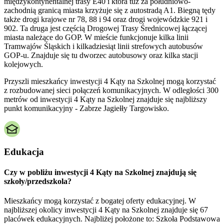
międzykontynentalnej trasy E40 i która tuż za południowo-
zachodnią granicą miasta krzyżuje się z autostradą A1. Biegną tędy
także drogi krajowe nr 78, 88 i 94 oraz drogi wojewódzkie 921 i
902. Ta druga jest częścią Drogowej Trasy Średnicowej łączącej
miasta należące do GOP. W mieście funkcjonuje kilka linii
Tramwajów Śląskich i kilkadziesiąt linii strefowych autobusów
GOP-u. Znajduje się tu dworzec autobusowy oraz kilka stacji
kolejowych.
Przyszli mieszkańcy inwestycji 4 Kąty na Szkolnej mogą korzystać
z rozbudowanej sieci połączeń komunikacyjnych. W odległości 300
metrów od inwestycji 4 Kąty na Szkolnej znajduje się najbliższy
punkt komunikacyjny - Zabrze Jagiełły Targowisko.
Edukacja
Czy w pobliżu inwestycji 4 Kąty na Szkolnej znajdują się
szkoły/przedszkola?
Mieszkańcy mogą korzystać z bogatej oferty edukacyjnej. W
najbliższej okolicy inwestycji 4 Kąty na Szkolnej znajduje się 67
placówek edukacyjnych. Najbliżej położone to: Szkoła Podstawowa