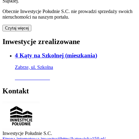
Śląskiej.
Obecnie
Inwestycje Południe S.C.
nie prowadzi sprzedaży swoich
nieruchomości na naszym portalu.
Czytaj więcej
Inwestycje zrealizowane
4 Kąty na Szkolnej
(
mieszkania
)
Zabrze, ul. Szkolna
Oferta archiwalna
Kontakt
Inwestycje Południe S.C.
Strona internetowa inwestycji
http://katowicka150.pl/