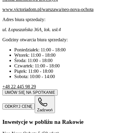
www.victoriadom.pl/warszawa/neo-nova-ochota
Adres biura sprzedaży:
ul. Łopuszańska 36A, lok. usł.4
Godziny otwarcia biura sprzedaży:
Poniedziałek:
11:00
-
18:00
Wtorek:
11:00
-
18:00
Środa:
11:00
-
18:00
Czwartek:
11:00
-
18:00
Piątek:
11:00
-
18:00
Sobota:
10:00
-
14:00
+48 22 445 98 29
UMÓW SIĘ NA SPOTKANIE
ODKRYJ CENĘ
Zadzwoń
Inwestycje w pobliżu na Rakowie