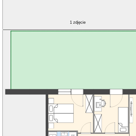
1
zdjęcie