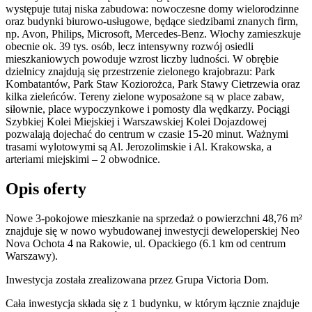
występuje tutaj niska zabudowa: nowoczesne domy wielorodzinne
oraz budynki biurowo-usługowe, będące siedzibami znanych firm,
np. Avon, Philips, Microsoft, Mercedes-Benz. Włochy zamieszkuje
obecnie ok. 39 tys. osób, lecz intensywny rozwój osiedli
mieszkaniowych powoduje wzrost liczby ludności. W obrębie
dzielnicy znajdują się przestrzenie zielonego krajobrazu: Park
Kombatantów, Park Staw Koziorożca, Park Stawy Cietrzewia oraz
kilka zieleńców. Tereny zielone wyposażone są w place zabaw,
siłownie, place wypoczynkowe i pomosty dla wędkarzy. Pociągi
Szybkiej Kolei Miejskiej i Warszawskiej Kolei Dojazdowej
pozwalają dojechać do centrum w czasie 15-20 minut. Ważnymi
trasami wylotowymi są Al. Jerozolimskie i Al. Krakowska, a
arteriami miejskimi – 2 obwodnice.
Opis oferty
Nowe 3-pokojowe mieszkanie na sprzedaż o powierzchni 48,76 m²
znajduje się w nowo
wybudowanej
inwestycji deweloperskiej
Neo
Nova Ochota 4
na Rakowie
,
ul. Opackiego
(6.1 km od centrum
Warszawy).
Inwestycja
została zrealizowana
przez
Grupa Victoria Dom.
Cała inwestycja składa się z
1
budynku
,
w którym
łącznie znajduje