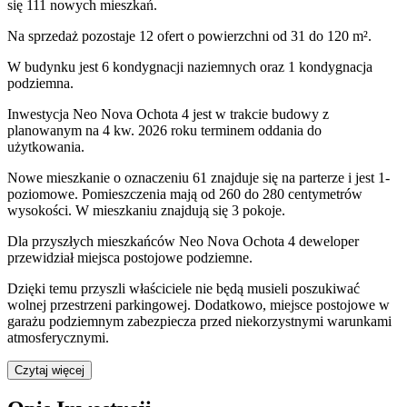
się 111 nowych mieszkań.
Na sprzedaż pozostaje 12 ofert o powierzchni od 31 do 120 m².
W budynku jest 6 kondygnacji naziemnych
oraz 1 kondygnacja
podziemna.
Inwestycja Neo Nova Ochota 4 jest w trakcie budowy z
planowanym na 4 kw. 2026 roku terminem oddania do
użytkowania
.
Nowe mieszkanie
o oznaczeniu
61
znajduje się na parterze
i jest
1
-
poziomow
e
. Pomieszczenia mają
od 260 do 280
centymetrów
wysokości. W
mieszkaniu
znajdują
się
3
pokoje
.
Dla przyszłych mieszkańców
Neo Nova Ochota 4
deweloper
przewidział
miejsca postojowe podziemne
.
Dzięki temu przyszli właściciele nie będą musieli poszukiwać
wolnej przestrzeni parkingowej.
Dodatkowo, miejsce postojowe w
garażu podziemnym zabezpiecza przed niekorzystnymi warunkami
atmosferycznymi.
Czytaj więcej