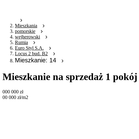
Mieszkania
pomorskie
wejherowski
Rumia
Euro Styl S.A.
Locus 2 bud. B2
Mieszkanie: 14
Mieszkanie na sprzedaż 1 pokój
000 000
zł
00 000
zł
/m2