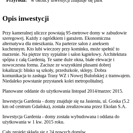
Przyroda:
w okolicy inwestycji znajduje się park
Opis inwestycji
Przy kameralnej uliczce powstają 95-metrowe domy w zabudowie
szeregowej. Każdy z ogródkiem i garażem. Ekonomiczna
alternatywa dla mieszkania. Na parterze salon z aneksem
kuchennym. Kto lubi wieczory przy kominku, może spełnić to
marzenie. Na piętrze trzy sypialnie i salon kąpielowy. Architektura
spójna z całą Gardenią. Te same duże okna, białe elewacje i
nowoczesna forma. Zacisze ze wszystkimi plusami dobrej
lokalizacji: blisko są szkoły, przedszkole, sklepy. Dobra
komunikacja to zasługa Trasy WZ i Nowej Bulońskiej z tramwajem.
Niedaleko powstanie przystanek kolei metropolitalnej.
Planowane oddanie do użytkowania listopad 2014/marzec 2015.
Inwestycja Gardenia - domy znajduje się na Jasieniu, ul. Goska (5.2
km od centrum Gdańska), została zrealizowana przez Ekolan S.A.
Inwestycja Gardenia - domy została wybudowana i oddana do
użytkowania w 1 kw. 2015 roku.
Cały projekt składa się z
24 nowych domów
.