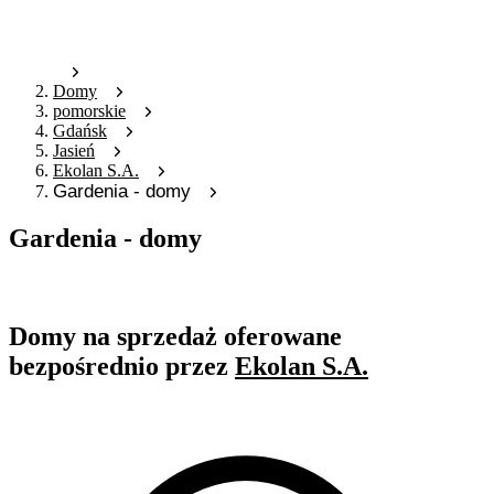
Domy
pomorskie
Gdańsk
Jasień
Ekolan S.A.
Gardenia - domy
Gardenia - domy
Oferta archiwalna
Domy na sprzedaż oferowane
bezpośrednio przez
Ekolan S.A.