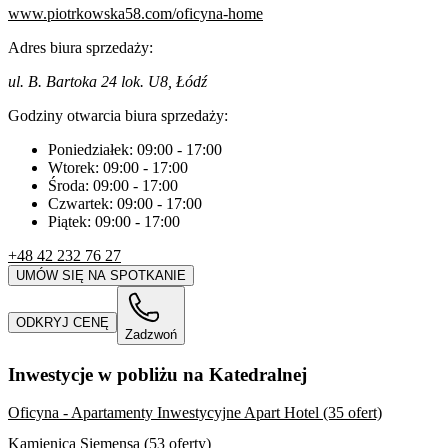
www.piotrkowska58.com/oficyna-home
Adres biura sprzedaży:
ul. B. Bartoka 24 lok. U8, Łódź
Godziny otwarcia biura sprzedaży:
Poniedziałek:
09:00
-
17:00
Wtorek:
09:00
-
17:00
Środa:
09:00
-
17:00
Czwartek:
09:00
-
17:00
Piątek:
09:00
-
17:00
+48 42 232 76 27
UMÓW SIĘ NA SPOTKANIE
ODKRYJ CENĘ
Zadzwoń
Inwestycje w pobliżu na Katedralnej
Oficyna - Apartamenty Inwestycyjne Apart Hotel (35 ofert)
Kamienica Siemensa (53 oferty)