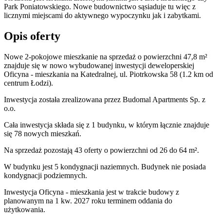
Park Poniatowskiego. Nowe budownictwo sąsiaduje tu więc z
licznymi miejscami do aktywnego wypoczynku jak i zabytkami.
Opis oferty
Nowe 2-pokojowe mieszkanie na sprzedaż o powierzchni 47,8 m²
znajduje się w nowo
wybudowanej
inwestycji deweloperskiej
Oficyna - mieszkania
na Katedralnej
,
ul. Piotrkowska
58
(1.2 km od
centrum Łodzi).
Inwestycja
została zrealizowana
przez
Budomal Apartments Sp. z
o.o.
Cała inwestycja składa się z
1
budynku
,
w którym
łącznie znajduje
się 78 nowych mieszkań.
Na sprzedaż pozostają 43 oferty o powierzchni od 26 do 64 m².
W budynku jest 5 kondygnacji naziemnych
. Budynek nie posiada
kondygnacji podziemnych.
Inwestycja Oficyna - mieszkania jest w trakcie budowy z
planowanym na 1 kw. 2027 roku terminem oddania do
użytkowania
.