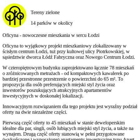
Tereny zielone
14 parków w okolicy
Oficyna - nowoczesne mieszkania w sercu Łodzi
Oficyna to wyjątkowy projekt mieszkaniowy zlokalizowany w
ścisłym centrum Łodzi, tuż przy kultowej ulicy Piotrkowskiej, w
sąsiedztwie dworca Łódź Fabryczna oraz Nowego Centrum Łodzi.
W czteropiętrowym budynku zaprojektowano łącznie 78 mieszkań
o zróżnicowanych metrażach - od kompaktowych kawalerek po
bardziej przestronne przestrzenie o powierzchni do 65 m². To
propozycja dla osób preferujących miejski styl życia oraz
inwestorów poszukujących atrakcyjnych apartamentów
inwestycyjnych w doskonałej lokalizacji.
Innowacyjnym rozwiązaniem dla tego projektu jest wyraźny podział
oferty na dwie niezależne części.
Pierwszą część oferty to 45 mieszkań w stanie deweloperskim
idealne dla par, singli, osób lubiących miejski styl życia, a także na
wynajem. Drugą część oferty stanowią w pełni przygotowane
(wykończone i wyposażone) apartamenty inwestycyjne typu Apart