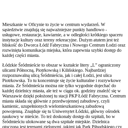
Mieszkanie w Oficynie to życie w centrum wydarzeń. W
sąsiedztwie znajdują się najważniejsze punkty handlowo -
usługowe, restauracje, kawiarnie, a w odległości krótkiego spaceru
instytucje kultury oraz tereny rekreacyjne. Dużym atutem jest też
bliskość do Dworca Łódź Fabryczna i Nowego Centrum Łodzi oraz
rozwinięta komunikacja miejska, która zapewnia szybki dostęp do
każdej części miasta.
Łódzkie Śródmieście to obszar w kształcie litery „L” ograniczony
ulicami Północną, Piotrkowską i Kilińskiego. Najbardziej
rozpoznawalną ulicą Śródmieścia, jak i całej Łodzi, jest ulica
Piotrkowska. To tu koncentruje się życie kulturalne i rozrywkowe
miasta. Ze Śródmieścia można nie tylko wygodnie dojechać do
każdej dzielnicy miasta, ale też w ciągu ok. godziny znaleźć się w
Warszawie dzięki położonej tu stacji PKP Łódź Fabryczna. Centrum
miasta składa się głównie z przedwojennej zabudowy, czyli
kamienic, uzupełnionych wielomieszkaniową zabudową
powojenną. Znajduje się tu Uniwersytet Łódzki, główny ośrodek
naukowy w mieście. To też doskonały dostęp do szpitali, bo w
Śródmieściu ulokowane są dwa szpitale miejskie. Dzielnica
otoczona jest terenami zielonymi ,takimi jak Park Piłsudskiego czy