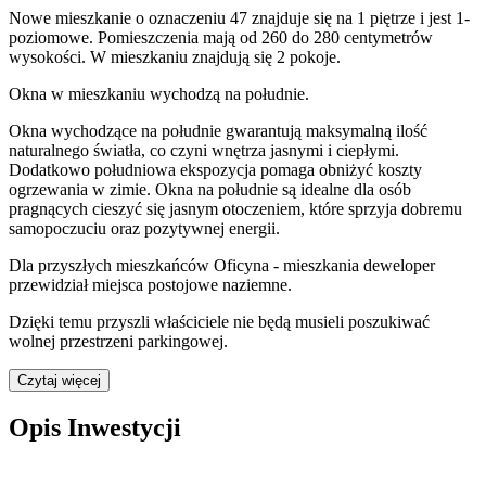
Nowe mieszkanie
o oznaczeniu
47
znajduje się na 1 piętrze
i jest
1
-
poziomow
e
. Pomieszczenia mają
od 260 do 280
centymetrów
wysokości. W
mieszkaniu
znajdują
się
2
pokoje
.
Okna w mieszkaniu wychodzą na południe.
Okna wychodzące na południe gwarantują maksymalną ilość
naturalnego światła, co czyni wnętrza jasnymi i ciepłymi.
Dodatkowo południowa ekspozycja pomaga obniżyć koszty
ogrzewania w zimie. Okna na południe są idealne dla osób
pragnących cieszyć się jasnym otoczeniem, które sprzyja dobremu
samopoczuciu oraz pozytywnej energii.
Dla przyszłych mieszkańców
Oficyna - mieszkania
deweloper
przewidział
miejsca postojowe naziemne
.
Dzięki temu przyszli właściciele nie będą musieli poszukiwać
wolnej przestrzeni parkingowej.
Czytaj więcej
Opis Inwestycji