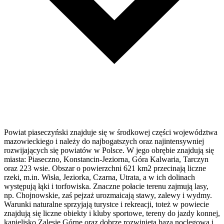
Powiat piaseczyński znajduje się w środkowej części województwa
mazowieckiego i należy do najbogatszych oraz najintensywniej
rozwijających się powiatów w Polsce. W jego obrębie znajdują się
miasta: Piaseczno, Konstancin-Jeziorna, Góra Kalwaria, Tarczyn
oraz 223 wsie. Obszar o powierzchni 621 km2 przecinają liczne
rzeki, m.in. Wisła, Jeziorka, Czarna, Utrata, a w ich dolinach
występują łąki i torfowiska. Znaczne połacie terenu zajmują lasy,
np. Chojnowskie, zaś pejzaż urozmaicają stawy, zalewy i wydmy.
Warunki naturalne sprzyjają turystce i rekreacji, toteż w powiecie
znajdują się liczne obiekty i kluby sportowe, tereny do jazdy konnej,
kąpielisko Zalesie Górne oraz dobrze rozwinięta baza noclegowa i