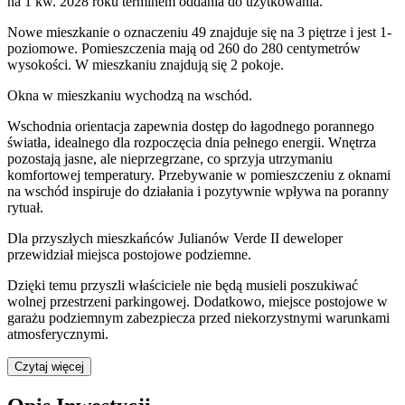
na 1 kw. 2028 roku terminem oddania do użytkowania
.
Nowe mieszkanie
o oznaczeniu
49
znajduje się na 3 piętrze
i jest
1
-
poziomow
e
. Pomieszczenia mają
od 260 do 280
centymetrów
wysokości. W
mieszkaniu
znajdują
się
2
pokoje
.
Okna w mieszkaniu wychodzą na wschód.
Wschodnia orientacja zapewnia dostęp do łagodnego porannego
światła, idealnego dla rozpoczęcia dnia pełnego energii. Wnętrza
pozostają jasne, ale nieprzegrzane, co sprzyja utrzymaniu
komfortowej temperatury. Przebywanie w pomieszczeniu z oknami
na wschód inspiruje do działania i pozytywnie wpływa na poranny
rytuał.
Dla przyszłych mieszkańców
Julianów Verde II
deweloper
przewidział
miejsca postojowe podziemne
.
Dzięki temu przyszli właściciele nie będą musieli poszukiwać
wolnej przestrzeni parkingowej.
Dodatkowo, miejsce postojowe w
garażu podziemnym zabezpiecza przed niekorzystnymi warunkami
atmosferycznymi.
Czytaj więcej