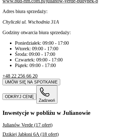
www.bud-rim.com.pl/julianow-verde-budynek-b
Adres biura sprzedaży:
Chyliczki ul. Wschodnia 31A
Godziny otwarcia biura sprzedaży:
Poniedziałek:
09:00
-
17:00
Wtorek:
09:00
-
17:00
Środa:
09:00
-
17:00
Czwartek:
09:00
-
17:00
Piątek:
09:00
-
17:00
+48 22 256 66 20
UMÓW SIĘ NA SPOTKANIE
ODKRYJ CENĘ
Zadzwoń
Inwestycje w pobliżu w Julianowie
Julianów Verde (17 ofert)
Dzikiej Jabłoni 6A (18 ofert)