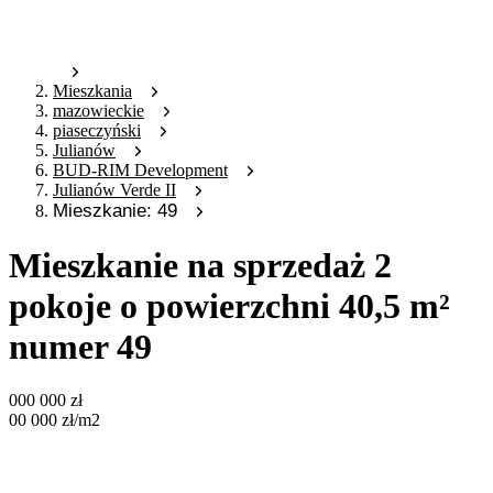
Mieszkania
mazowieckie
piaseczyński
Julianów
BUD-RIM Development
Julianów Verde II
Mieszkanie: 49
Mieszkanie na sprzedaż 2
pokoje o powierzchni 40,5 m²
numer 49
000 000
zł
00 000
zł
/m2