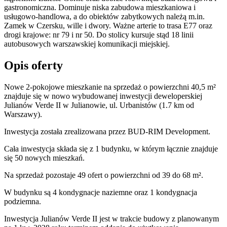
gastronomiczna. Dominuje niska zabudowa mieszkaniowa i
usługowo-handlowa, a do obiektów zabytkowych należą m.in.
Zamek w Czersku, wille i dwory. Ważne arterie to trasa E77 oraz
drogi krajowe: nr 79 i nr 50. Do stolicy kursuje stąd 18 linii
autobusowych warszawskiej komunikacji miejskiej.
Opis oferty
Nowe 2-pokojowe mieszkanie na sprzedaż o powierzchni 40,5 m²
znajduje się w nowo
wybudowanej
inwestycji deweloperskiej
Julianów Verde II
w Julianowie
,
ul. Urbanistów
(1.7 km od
Warszawy).
Inwestycja
została zrealizowana
przez
BUD-RIM Development.
Cała inwestycja składa się z
1
budynku
,
w którym
łącznie znajduje
się 50 nowych mieszkań.
Na sprzedaż pozostaje 49 ofert o powierzchni od 39 do 68 m².
W budynku są 4 kondygnacje naziemne
oraz 1 kondygnacja
podziemna.
Inwestycja Julianów Verde II jest w trakcie budowy z planowanym