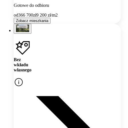
Gotowe do odbioru
od
366 700
zł
9 200
zł/m2
Zobacz mieszkania
Bez
wkładu
własnego