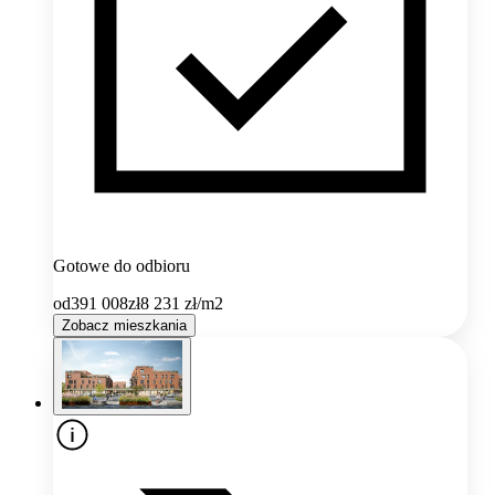
Gotowe do odbioru
od
391 008
zł
8 231
zł/m2
Zobacz mieszkania