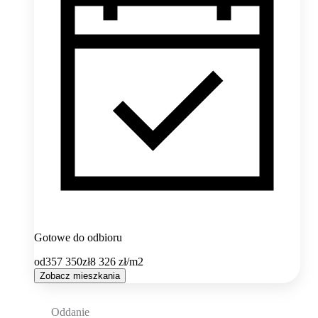
Gotowe do odbioru
od
357 350
zł
8 326
zł/m2
Zobacz mieszkania
Oddanie