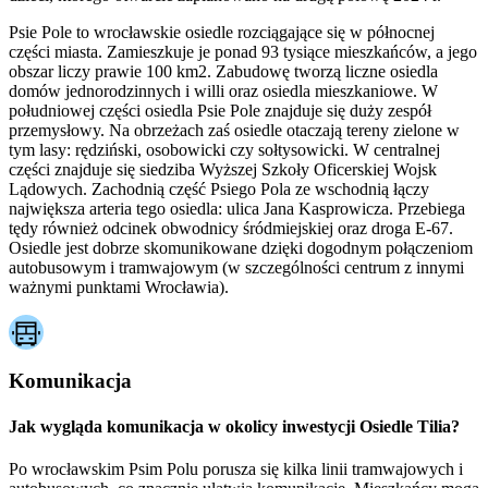
Psie Pole to wrocławskie osiedle rozciągające się w północnej
części miasta. Zamieszkuje je ponad 93 tysiące mieszkańców, a jego
obszar liczy prawie 100 km2. Zabudowę tworzą liczne osiedla
domów jednorodzinnych i willi oraz osiedla mieszkaniowe. W
południowej części osiedla Psie Pole znajduje się duży zespół
przemysłowy. Na obrzeżach zaś osiedle otaczają tereny zielone w
tym lasy: rędziński, osobowicki czy sołtysowicki. W centralnej
części znajduje się siedziba Wyższej Szkoły Oficerskiej Wojsk
Lądowych. Zachodnią część Psiego Pola ze wschodnią łączy
największa arteria tego osiedla: ulica Jana Kasprowicza. Przebiega
tędy również odcinek obwodnicy śródmiejskiej oraz droga E-67.
Osiedle jest dobrze skomunikowane dzięki dogodnym połączeniom
autobusowym i tramwajowym (w szczególności centrum z innymi
ważnymi punktami Wrocławia).
Komunikacja
Jak wygląda komunikacja w okolicy inwestycji Osiedle Tilia?
Po wrocławskim Psim Polu porusza się kilka linii tramwajowych i