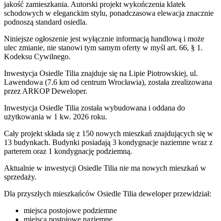
jakość zamieszkania. Autorski projekt wykończenia klatek
schodowych w eleganckim stylu, ponadczasowa elewacja znacznie
podnoszą standard osiedla.
Niniejsze ogłoszenie jest wyłącznie informacją handlową i może
ulec zmianie, nie stanowi tym samym oferty w myśl art. 66, § 1.
Kodeksu Cywilnego.
Inwestycja Osiedle Tilia znajduje się na Lipie Piotrowskiej, ul.
Lawendowa (7.6 km od centrum Wrocławia), została zrealizowana
przez ARKOP Deweloper.
Inwestycja Osiedle Tilia została wybudowana i oddana do
użytkowania w 1 kw. 2026 roku.
Cały projekt składa się z 150 nowych mieszkań znajdujących się w
13 budynkach. Budynki posiadają 3 kondygnacje naziemne wraz z
parterem oraz 1 kondygnację podziemną.
Aktualnie w inwestycji
Osiedle Tilia
nie ma nowych mieszkań w
sprzedaży.
Dla przyszłych mieszkańców Osiedle Tilia deweloper przewidział:
miejsca postojowe podziemne
miejsca postojowe naziemne