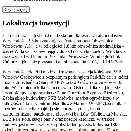
Czytaj więcej
Lokalizacja inwestycji
Lipa Piotrowska jest doskonale skomunikowana z całym miastem.
W odległości 2,5 km znajduje się Autostradowa Obwodnica
Wrocławia (A8) , a w odległości 1,8 km obwodnica śródmiejska -
węzeł Widawa - zapewniający dojazd do wielu dzielnic Wrocławia
oraz wyjazd w kierunku Poznania i Warszawy. W odległości ok.
200 m znajdują się przystanki autobusowe linii 108,111,143, 244.
W odległości ok. 700 m zlokalizowana jest stacja kolejowa PKP
Wrocław Osobowice z bezpłatnym parkingiem Park&Ride , z której
można dojechać do Stacji PKP Wrocław Główny w zaledwie 10
min. W promieniu kilkuset metrów od Osiedla Tilia znajdują się
liczne sklepy i supermarkety: Dino Carrefour Express, Biedronka,
Żabka sklep budowlany PSB Mrówka, market ogrodniczy, a w
odległości 4 km - Centrum Handlowe Marino. W odległości kilkuset
metrów od osiedla znajdują się: poczta, apteka, lokale
gastronomiczne, paczkomat, placówki banków, Biblioteka Miejska,
ZOZ Psie Pole, stacja paliw oraz kościół katolicki. W trakcie
budowy jest nowoczesny zespół szkolno-przedszkolny na 1300
dzieci, którego otwarcie zaplanowano na drugą połowę 2024 r.