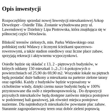
Opis inwestycji
Rozpoczęliśmy sprzedaż nowej Inwestycji mieszkaniowej Arkop
Deweloper - Osiedle Tilia. Zostanie wybudowana przy ul.
Lawendowej w Dzielnicy Lipa Piotrowska, która znajdująca się w
północnej części Wrocławia.
Bliskość terenów zielonych, min. Parku Widawskiego oraz
pobliskiej rzeki Widawy z licznymi ścieżkami spacerowo-
rowerowymi, a także stadion osiedlowy oraz liczne place zabaw,
sprzyjają rekreacji i aktywnemu wypoczynkowi.
Osiedle będzie się składać z 13, 2 - piętrowych budynków, w
których oddamy 150 mieszkań 1-,2-,3 i 4-pokojowych o
powierzchniach od 25,90 do 69,90 m2. Wszystkie lokale na piętrach
będą posiadać duże balkony a mieszkania na parterze zielone tarasy
oraz ogródki. Każdy z budynków będzie wyposażony w
cichobieżne windy, dzięki czemu nasze budynki będą w 100%
przystosowane dla osób z niepełnosprawnością . Do dyspozycji
przyszłych mieszkańców będą dostępne zarówno miejsca postojowe
w podziemnej hali garażowej, jak również miejsca postojowe
naziemne. Dla najmłodszych mieszkańców powstanie plac zabaw.
Starannie zagospodarowany teren oraz dobór zieleni poprawią