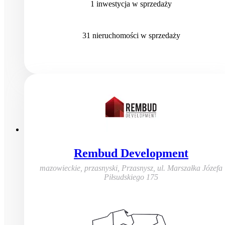
1
inwestycja
w sprzedaży
31
nieruchomości
w sprzedaży
Rembud Development
mazowieckie, przasnyski, Przasnysz
,
ul. Marszałka Józefa
Piłsudskiego 175