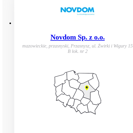
Novdom Sp. z o.o.
mazowieckie, przasnyski, Przasnysz
,
ul. Żwirki i Wigury 15
B lok. nr 2