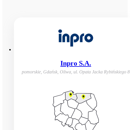
Inpro S.A.
pomorskie, Gdańsk, Oliwa
,
ul. Opata Jacka Rybińskiego 8