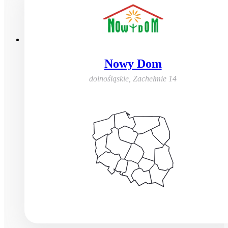
Nowy Dom
dolnośląskie
,
Zachełmie 14