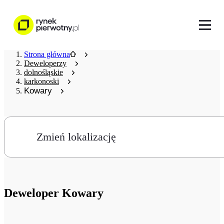
Strona główna
Deweloperzy
dolnośląskie
karkonoski
Kowary
Zmień lokalizację
Deweloper
Kowary