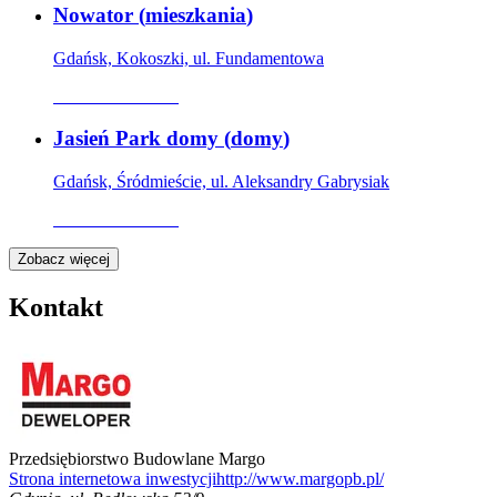
Nowator
(
mieszkania
)
Gdańsk, Kokoszki, ul. Fundamentowa
Oferta archiwalna
Jasień Park domy
(
domy
)
Gdańsk, Śródmieście, ul. Aleksandry Gabrysiak
Oferta archiwalna
Zobacz więcej
Kontakt
Przedsiębiorstwo Budowlane Margo
Strona internetowa inwestycji
http://www.margopb.pl/