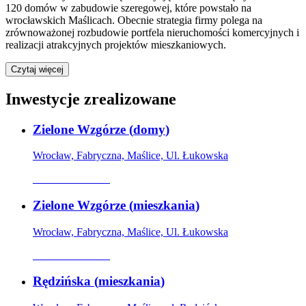
120 domów w zabudowie szeregowej, które powstało na
wrocławskich Maślicach. Obecnie strategia firmy polega na
zrównoważonej rozbudowie portfela nieruchomości komercyjnych i
realizacji atrakcyjnych projektów mieszkaniowych.
Czytaj więcej
Inwestycje zrealizowane
Zielone Wzgórze
(
domy
)
Wrocław, Fabryczna, Maślice, Ul. Łukowska
Oferta archiwalna
Zielone Wzgórze
(
mieszkania
)
Wrocław, Fabryczna, Maślice, Ul. Łukowska
Oferta archiwalna
Rędzińska
(
mieszkania
)