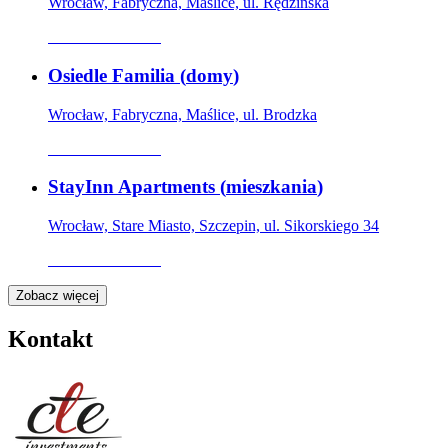
Wrocław, Fabryczna, Maślice, ul. Rędzińska
Oferta archiwalna
Osiedle Familia
(
domy
)
Wrocław, Fabryczna, Maślice, ul. Brodzka
Oferta archiwalna
StayInn Apartments
(
mieszkania
)
Wrocław, Stare Miasto, Szczepin, ul. Sikorskiego 34
Oferta archiwalna
Zobacz więcej
Kontakt