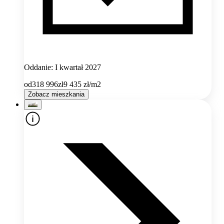
Oddanie: I kwartał 2027
od
318 996
zł
9 435
zł/m2
Zobacz mieszkania