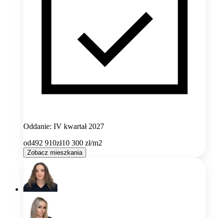
Oddanie: IV kwartał 2027
od
492 910
zł
10 300
zł/m2
Zobacz mieszkania