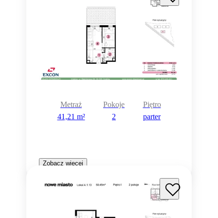
Metraż
Pokoje
Piętro
41,21 m²
2
parter
Zobacz więcej