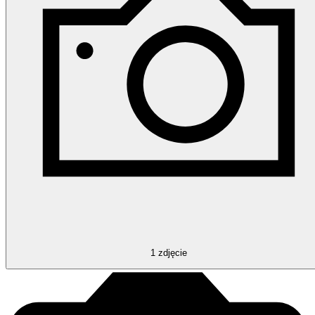
1
zdjęcie