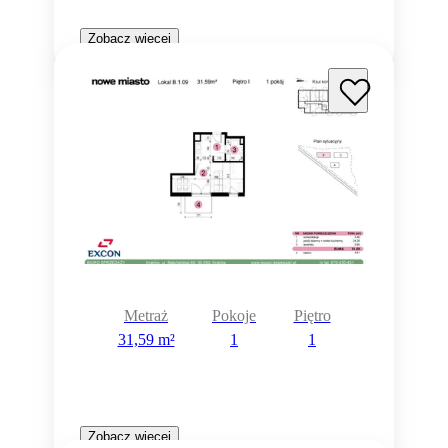
Zobacz więcej
Metraż
Pokoje
Piętro
31,59 m²
1
1
Zobacz więcej