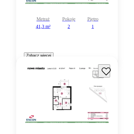
Metraż
Pokoje
Piętro
41,3 m²
2
1
Zobacz więcej