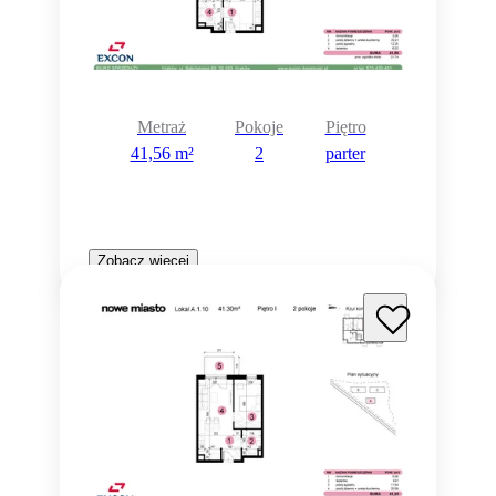
Metraż
Pokoje
Piętro
41,56 m²
2
parter
Zobacz więcej