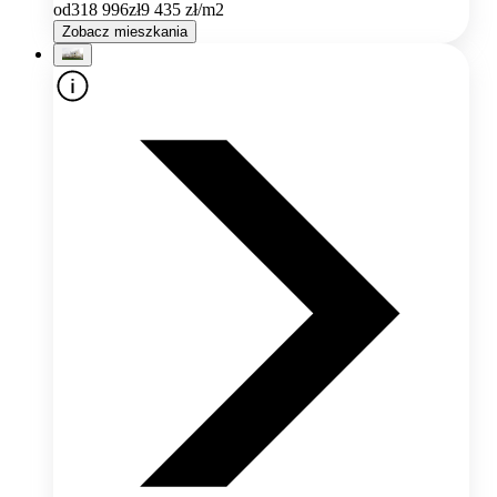
od
318 996
zł
9 435
zł/m2
Zobacz mieszkania