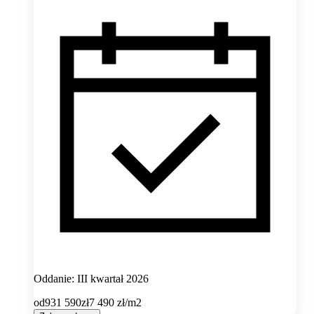
Oddanie: III kwartał 2026
od
931 590
zł
7 490
zł/m2