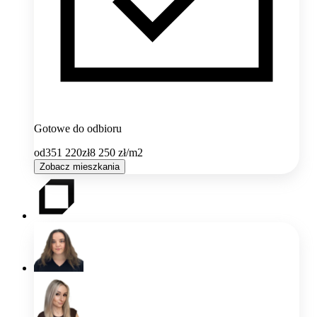
Gotowe do odbioru
od
351 220
zł
8 250
zł/m2
Zobacz mieszkania