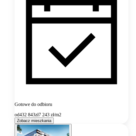
Gotowe do odbioru
od
432 843
zł
7 243
zł/m2
Zobacz mieszkania