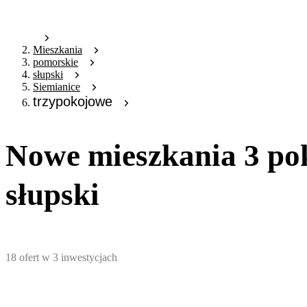
Mieszkania
pomorskie
słupski
Siemianice
trzypokojowe
Nowe mieszkania 3 pok
słupski
18
ofert
w
3
inwestycjach