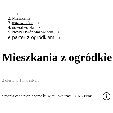
Mieszkania
mazowieckie
nowodworski
Nowy Dwór Mazowiecki
parter z ogródkiem
Mieszkania z ogródk
2
oferty
w
1
inwestycji
Średnia cena nieruchomości w tej lokalizacji
8 925 zł/m²