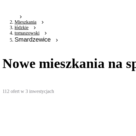
Mieszkania
łódzkie
tomaszowski
Smardzewice
Nowe mieszkania na s
112
ofert
w
3
inwestycjach