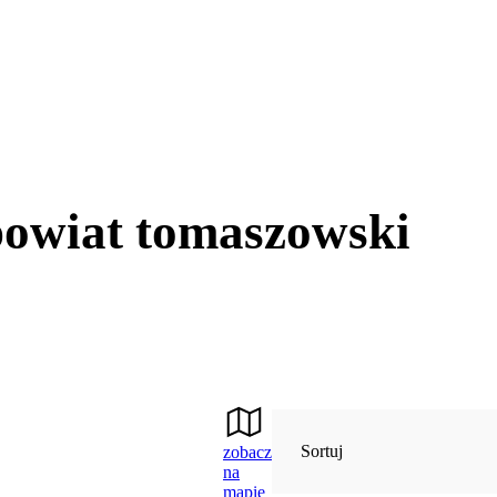
powiat tomaszowski
Sortuj
zobacz
na
mapie