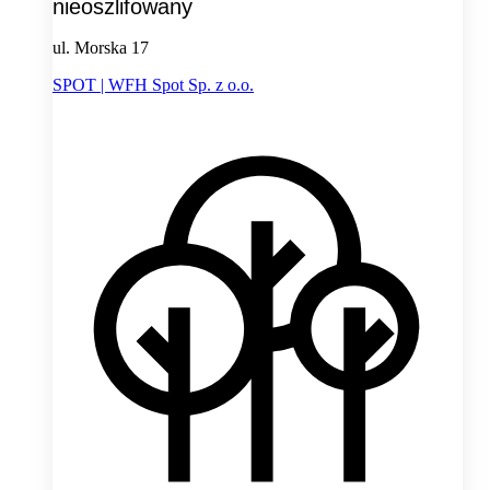
nieoszlifowany
ul. Morska 17
SPOT | WFH Spot Sp. z o.o.