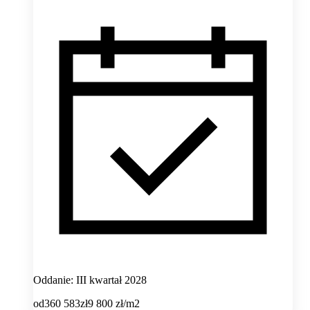
Oddanie: III kwartał 2028
od
360 583
zł
9 800
zł/m2