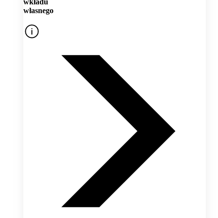
wkładu
własnego