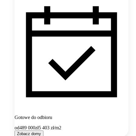
Gotowe do odbioru
od
489 000
zł
5 403
zł/m2
Zobacz domy