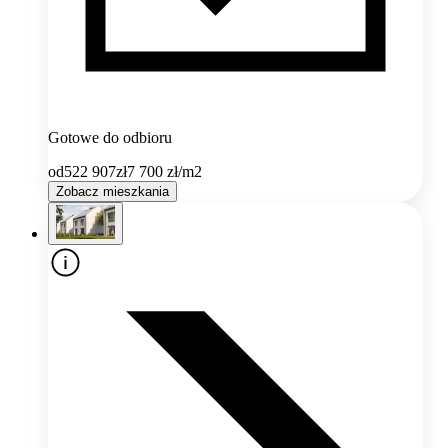
Gotowe do odbioru
od
522 907
zł
7 700
zł/m2
Zobacz mieszkania