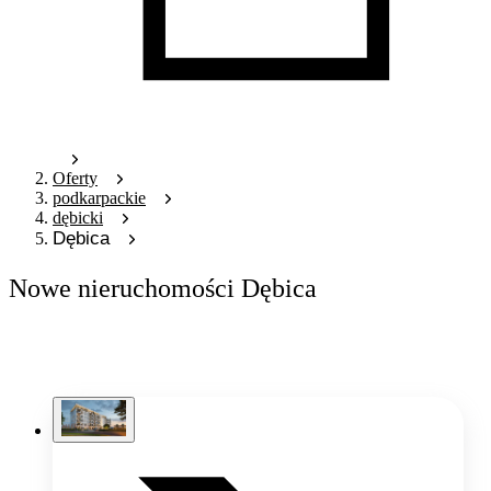
Oferty
podkarpackie
dębicki
Dębica
Nowe nieruchomości Dębica