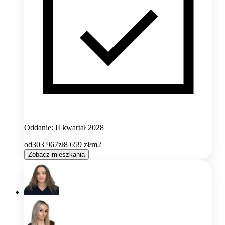
Oddanie: II kwartał 2028
od
303 967
zł
8 659
zł/m2
Zobacz mieszkania