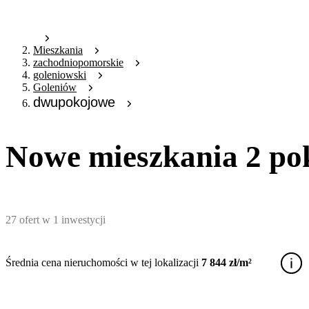
Mieszkania
zachodniopomorskie
goleniowski
Goleniów
dwupokojowe
Nowe mieszkania 2 po
27
ofert
w
1
inwestycji
Średnia cena nieruchomości w tej lokalizacji
7 844 zł/m²