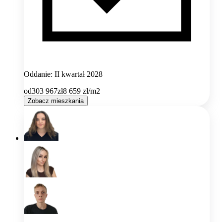
Oddanie: II kwartał 2028
od
303 967
zł
8 659
zł/m2
Zobacz mieszkania