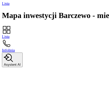
Lista
Mapa inwestycji
Barczewo
-
mie
Lista
Infolinia
Asystent AI