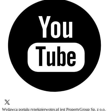
Wydawcą portalu rynekpierwotny.pl jest PropertyGroup Sp. z o.o.