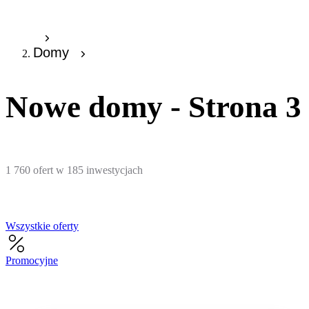
Domy
Nowe domy - Strona 3
1 760
ofert
w
185
inwestycjach
Wszystkie oferty
Promocyjne