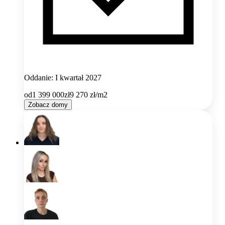
Oddanie: I kwartał 2027
od
1 399 000
zł
9 270
zł/m2
Zobacz domy