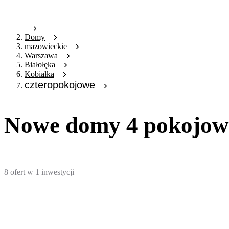
Domy
mazowieckie
Warszawa
Białołęka
Kobiałka
czteropokojowe
Nowe domy 4 pokojowe
8
ofert
w
1
inwestycji