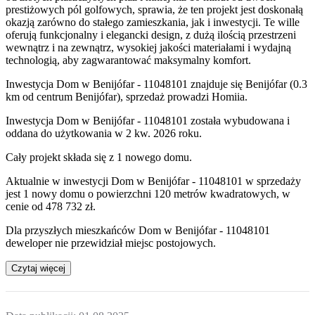
prestiżowych pól golfowych, sprawia, że ​​ten projekt jest doskonałą
okazją zarówno do stałego zamieszkania, jak i inwestycji. Te wille
oferują funkcjonalny i elegancki design, z dużą ilością przestrzeni
wewnątrz i na zewnątrz, wysokiej jakości materiałami i wydajną
technologią, aby zagwarantować maksymalny komfort.
Inwestycja Dom w Benijófar - 11048101 znajduje się Benijófar (0.3
km od centrum Benijófar), sprzedaż prowadzi Homiia.
Inwestycja Dom w Benijófar - 11048101 została wybudowana i
oddana do użytkowania w 2 kw. 2026 roku.
Cały projekt składa się z
1 nowego domu
.
Aktualnie w inwestycji Dom w Benijófar - 11048101 w sprzedaży
jest 1 nowy domu o powierzchni 120 metrów kwadratowych, w
cenie od 478 732 zł.
Dla przyszłych mieszkańców
Dom w Benijófar - 11048101
deweloper nie przewidział miejsc postojowych.
Czytaj więcej