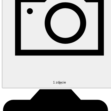
1
zdjęcie