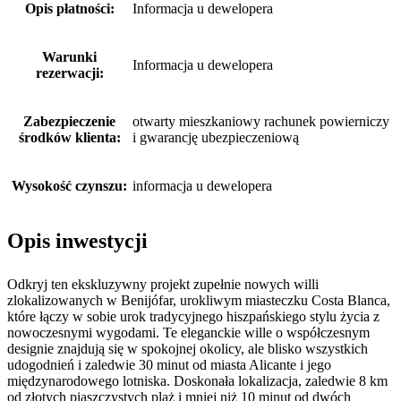
Opis płatności:
Informacja u dewelopera
Warunki
Informacja u dewelopera
rezerwacji:
Zabezpieczenie
otwarty mieszkaniowy rachunek powierniczy
środków klienta:
i gwarancję ubezpieczeniową
Wysokość czynszu:
informacja u dewelopera
Opis inwestycji
Odkryj ten ekskluzywny projekt zupełnie nowych willi
zlokalizowanych w Benijófar, urokliwym miasteczku Costa Blanca,
które łączy w sobie urok tradycyjnego hiszpańskiego stylu życia z
nowoczesnymi wygodami. Te eleganckie wille o współczesnym
designie znajdują się w spokojnej okolicy, ale blisko wszystkich
udogodnień i zaledwie 30 minut od miasta Alicante i jego
międzynarodowego lotniska. Doskonała lokalizacja, zaledwie 8 km
od złotych piaszczystych plaż i mniej niż 10 minut od dwóch