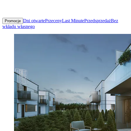
Dni otwarte
Przeceny
Last Minute
Przedsprzedaż
Bez
Promocje
wkładu własnego