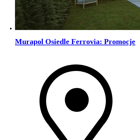
Murapol Osiedle Ferrovia
:
Promocje