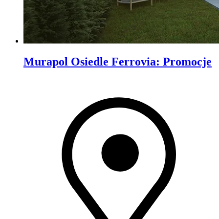
Murapol Osiedle Ferrovia
:
Promocje