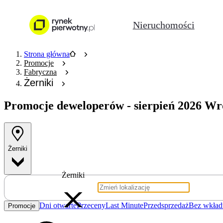
Nieruchomości
Strona główna
Promocje
Fabryczna
Żerniki
Promocje deweloperów
- sierpień 2026 Wr
Żerniki
Żerniki
Dni otwarte
Przeceny
Last Minute
Przedsprzedaż
Bez wkład
Promocje