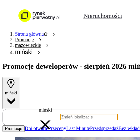
Nieruchomości
Strona główna
Promocje
mazowieckie
miński
Promocje deweloperów
- sierpień 2026 mi
miński
miński
Dni otwarte
Przeceny
Last Minute
Przedsprzedaż
Bez wkład
Promocje