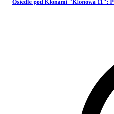
Osiedle pod Klonami "Klonowa 11"
:
P