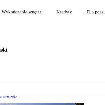
Wykończenie wnętrz
Kredyty
Dla posz
ński
u własnego