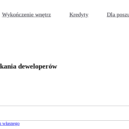
Wykończenie wnętrz
Kredyty
Dla posz
szkania deweloperów
u własnego