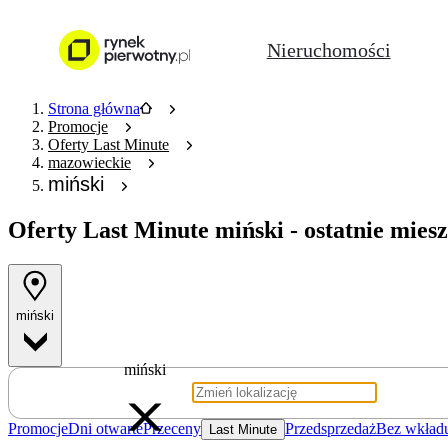
Nieruchomości
Strona główna
Promocje
Oferty Last Minute
mazowieckie
miński
Oferty Last Minute
miński - ostatnie mie
miński
miński
Promocje
Dni otwarte
Przeceny
Przedsprzedaż
Bez wkład
Last Minute