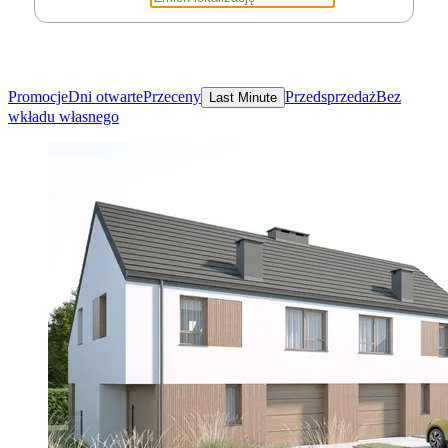
Promocje
Dni otwarte
Przeceny
Przedsprzedaż
Bez
Last Minute
wkładu własnego