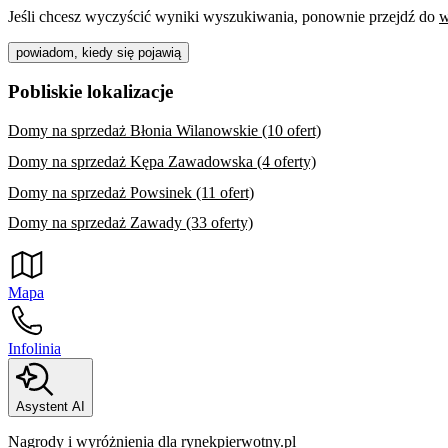
Jeśli chcesz wyczyścić wyniki wyszukiwania, ponownie przejdź do
w
powiadom, kiedy się pojawią
Pobliskie lokalizacje
Domy na sprzedaż Błonia Wilanowskie (10 ofert)
Domy na sprzedaż Kępa Zawadowska (4 oferty)
Domy na sprzedaż Powsinek (11 ofert)
Domy na sprzedaż Zawady (33 oferty)
Mapa
Infolinia
Asystent AI
Nagrody i wyróżnienia dla rynekpierwotny.pl