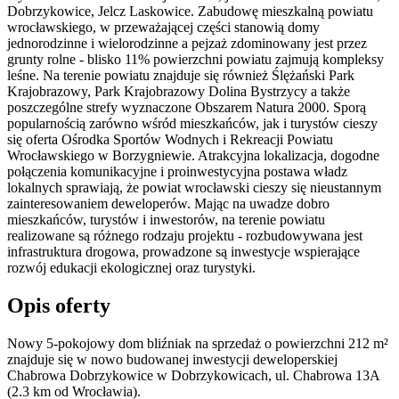
Dobrzykowice, Jelcz Laskowice. Zabudowę mieszkalną powiatu
wrocławskiego, w przeważającej części stanowią domy
jednorodzinne i wielorodzinne a pejzaż zdominowany jest przez
grunty rolne - blisko 11% powierzchni powiatu zajmują kompleksy
leśne. Na terenie powiatu znajduje się również Ślężański Park
Krajobrazowy, Park Krajobrazowy Dolina Bystrzycy a także
poszczególne strefy wyznaczone Obszarem Natura 2000. Sporą
popularnością zarówno wśród mieszkańców, jak i turystów cieszy
się oferta Ośrodka Sportów Wodnych i Rekreacji Powiatu
Wrocławskiego w Borzygniewie. Atrakcyjna lokalizacja, dogodne
połączenia komunikacyjne i proinwestycyjna postawa władz
lokalnych sprawiają, że powiat wrocławski cieszy się nieustannym
zainteresowaniem deweloperów. Mając na uwadze dobro
mieszkańców, turystów i inwestorów, na terenie powiatu
realizowane są różnego rodzaju projektu - rozbudowywana jest
infrastruktura drogowa, prowadzone są inwestycje wspierające
rozwój edukacji ekologicznej oraz turystyki.
Opis oferty
Nowy 5-pokojowy dom bliźniak na sprzedaż o powierzchni 212 m²
znajduje się w nowo
budowanej
inwestycji deweloperskiej
Chabrowa Dobrzykowice
w Dobrzykowicach
,
ul. Chabrowa
13A
(2.3 km od Wrocławia).