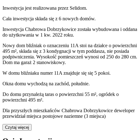
Inwestycja
jest realizowana
przez
Selidom.
Cała inwestycja składa się z
6
nowych domów.
Inwestycja Chabrowa Dobrzykowice została wybudowana i oddana
do użytkowania w 1 kw. 2022 roku
.
Nowy dom
bliźniak
o oznaczeniu
11A
stoi na działce o powierzchni
495 m²
,
składa się z 3 kondygnacji
w tym poddasza
,
nie posiada
podpiwniczenia
. Wysokość pomieszczeń wynosi
od 250 do 280
cm.
Dom ma garaż 2 stanowiskowy.
W domu
bliźniaku
numer
11A
znajduje się
się
5
pokoi
.
Okna domu wychodzą na
zachód, południe
.
Do domu
przynależą
taras o powierzchni 55 m², ogródek o
powierzchni 495 m²
.
Dla przyszłych mieszkańców Chabrowa Dobrzykowice deweloper
przewidział
miejsca postojowe naziemne (3 miejsca)
Czytaj więcej