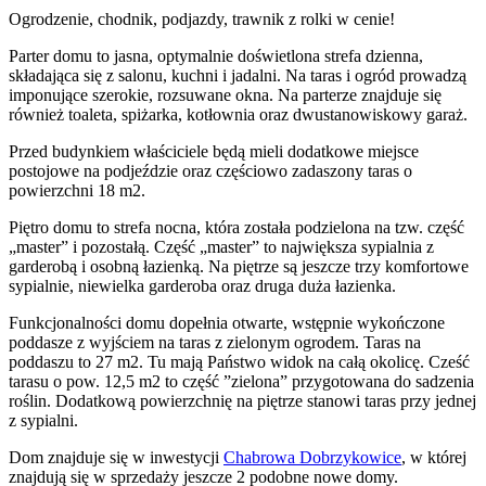
Ogrodzenie, chodnik, podjazdy, trawnik z rolki w cenie!
Parter domu to jasna, optymalnie doświetlona strefa dzienna,
składająca się z salonu, kuchni i jadalni. Na taras i ogród prowadzą
imponujące szerokie, rozsuwane okna. Na parterze znajduje się
również toaleta, spiżarka, kotłownia oraz dwustanowiskowy garaż.
Przed budynkiem właściciele będą mieli dodatkowe miejsce
postojowe na podjeździe oraz częściowo zadaszony taras o
powierzchni 18 m2.
Piętro domu to strefa nocna, która została podzielona na tzw. część
„master” i pozostałą. Część „master” to największa sypialnia z
garderobą i osobną łazienką. Na piętrze są jeszcze trzy komfortowe
sypialnie, niewielka garderoba oraz druga duża łazienka.
Funkcjonalności domu dopełnia otwarte, wstępnie wykończone
poddasze z wyjściem na taras z zielonym ogrodem. Taras na
poddaszu to 27 m2. Tu mają Państwo widok na całą okolicę. Cześć
tarasu o pow. 12,5 m2 to część ”zielona” przygotowana do sadzenia
roślin. Dodatkową powierzchnię na piętrze stanowi taras przy jednej
z sypialni.
Dom
znajduje się w inwestycji
Chabrowa Dobrzykowice
, w której
znajdują
się w sprzedaży jeszcze
2
podobne nowe domy
.