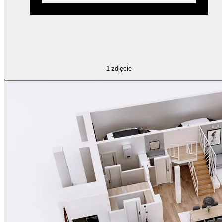
1
zdjęcie