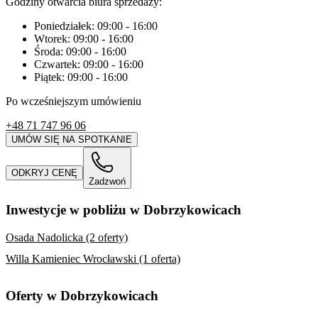
Godziny otwarcia biura sprzedaży:
Poniedziałek:
09:00
-
16:00
Wtorek:
09:00
-
16:00
Środa:
09:00
-
16:00
Czwartek:
09:00
-
16:00
Piątek:
09:00
-
16:00
Po wcześniejszym umówieniu
+48 71 747 96 06
UMÓW SIĘ NA SPOTKANIE
ODKRYJ CENĘ
Zadzwoń
Inwestycje w pobliżu w Dobrzykowicach
Osada Nadolicka (2 oferty)
Willa Kamieniec Wrocławski (1 oferta)
Oferty w Dobrzykowicach