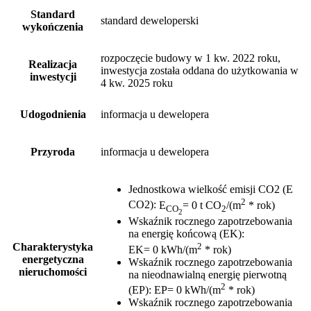
Standard
standard deweloperski
wykończenia
rozpoczęcie budowy w 1 kw. 2022 roku,
Realizacja
inwestycja została oddana do użytkowania w
inwestycji
4 kw. 2025 roku
Udogodnienia
informacja u dewelopera
Przyroda
informacja u dewelopera
Jednostkowa wielkość emisji CO2 (E
2
CO2)
:
E
= 0 t CO
/(m
* rok)
CO
2
2
Wskaźnik rocznego zapotrzebowania
na energię końcową (EK)
:
2
Charakterystyka
EK= 0 kWh/(m
* rok)
energetyczna
Wskaźnik rocznego zapotrzebowania
nieruchomości
na nieodnawialną energię pierwotną
2
(EP)
:
EP= 0 kWh/(m
* rok)
Wskaźnik rocznego zapotrzebowania