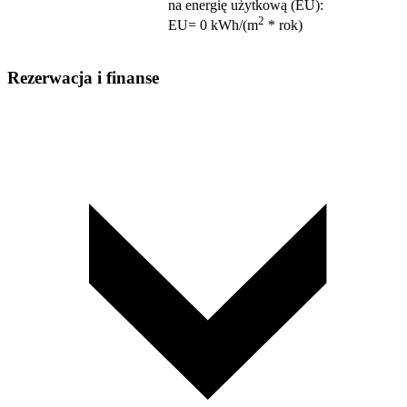
na energię użytkową (EU)
:
2
EU= 0 kWh/(m
* rok)
Rezerwacja i finanse