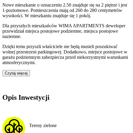
Nowe mieszkanie
o oznaczeniu
2.50
znajduje się na 2 piętrze
i jest
1
-poziomow
e
. Pomieszczenia mają
od 260 do 280
centymetrów
wysokości. W
mieszkaniu
znajduje
się
1
pokój
.
Dla przyszłych mieszkańców
WIMA APARTMENTS
deweloper
przewidział
miejsca postojowe podziemne, miejsca postojowe
naziemne
.
Dzięki temu przyszli właściciele nie będą musieli poszukiwać
wolnej przestrzeni parkingowej.
Dodatkowo, miejsce postojowe w
garażu podziemnym zabezpiecza przed niekorzystnymi warunkami
atmosferycznymi.
Czytaj więcej
Opis Inwestycji
Tereny zielone