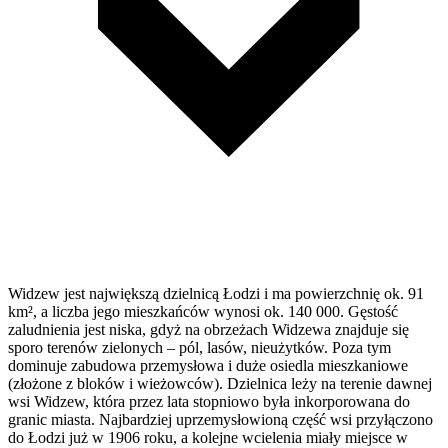
Widzew jest największą dzielnicą Łodzi i ma powierzchnię ok. 91
km², a liczba jego mieszkańców wynosi ok. 140 000. Gęstość
zaludnienia jest niska, gdyż na obrzeżach Widzewa znajduje się
sporo terenów zielonych – pól, lasów, nieużytków. Poza tym
dominuje zabudowa przemysłowa i duże osiedla mieszkaniowe
(złożone z bloków i wieżowców). Dzielnica leży na terenie dawnej
wsi Widzew, która przez lata stopniowo była inkorporowana do
granic miasta. Najbardziej uprzemysłowioną część wsi przyłączono
do Łodzi już w 1906 roku, a kolejne wcielenia miały miejsce w