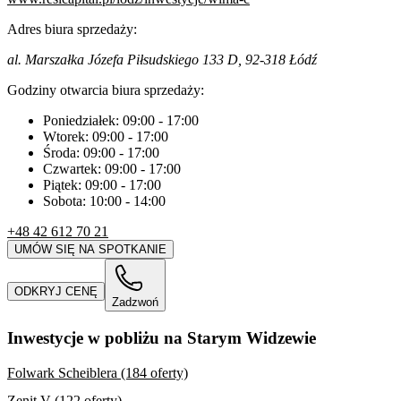
Adres biura sprzedaży:
al. Marszałka Józefa Piłsudskiego 133 D, 92-318 Łódź
Godziny otwarcia biura sprzedaży:
Poniedziałek:
09:00
-
17:00
Wtorek:
09:00
-
17:00
Środa:
09:00
-
17:00
Czwartek:
09:00
-
17:00
Piątek:
09:00
-
17:00
Sobota:
10:00
-
14:00
+48 42 612 70 21
UMÓW SIĘ NA SPOTKANIE
ODKRYJ CENĘ
Zadzwoń
Inwestycje w pobliżu na Starym Widzewie
Folwark Scheiblera (184 oferty)
Zenit V (122 oferty)