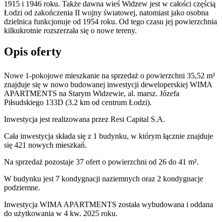
1915 i 1946 roku. Także dawna wieś Widzew jest w całości częścią
Łodzi od zakończenia II wojny światowej, natomiast jako osobna
dzielnica funkcjonuje od 1954 roku. Od tego czasu jej powierzchnia
kilkukrotnie rozszerzała się o nowe tereny.
Opis oferty
Nowe 1-pokojowe mieszkanie na sprzedaż o powierzchni 35,52 m²
znajduje się w nowo
budowanej
inwestycji deweloperskiej
WIMA
APARTMENTS
na Starym Widzewie
,
al. marsz. Józefa
Piłsudskiego
133D
(3.2 km od centrum Łodzi).
Inwestycja
jest realizowana
przez
Resi Capital S.A.
Cała inwestycja składa się z
1
budynku
,
w którym
łącznie znajduje
się 421 nowych mieszkań.
Na sprzedaż pozostaje 37 ofert o powierzchni od 26 do 41 m².
W budynku jest 7 kondygnacji naziemnych
oraz 2 kondygnacje
podziemne.
Inwestycja WIMA APARTMENTS została wybudowana i oddana
do użytkowania w 4 kw. 2025 roku
.