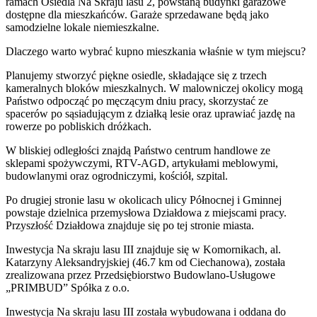
ramach Osiedla Na Skraju lasu 2, powstaną budynki garażowe
dostępne dla mieszkańców. Garaże sprzedawane będą jako
samodzielne lokale niemieszkalne.
Dlaczego warto wybrać kupno mieszkania właśnie w tym miejscu?
Planujemy stworzyć piękne osiedle, składające się z trzech
kameralnych bloków mieszkalnych. W malowniczej okolicy mogą
Państwo odpocząć po męczącym dniu pracy, skorzystać ze
spacerów po sąsiadującym z działką lesie oraz uprawiać jazdę na
rowerze po pobliskich dróżkach.
W bliskiej odległości znajdą Państwo centrum handlowe ze
sklepami spożywczymi, RTV-AGD, artykułami meblowymi,
budowlanymi oraz ogrodniczymi, kościół, szpital.
Po drugiej stronie lasu w okolicach ulicy Północnej i Gminnej
powstaje dzielnica przemysłowa Działdowa z miejscami pracy.
Przyszłość Działdowa znajduje się po tej stronie miasta.
Inwestycja Na skraju lasu III znajduje się w Komornikach, al.
Katarzyny Aleksandryjskiej (46.7 km od Ciechanowa), została
zrealizowana przez Przedsiębiorstwo Budowlano-Usługowe
„PRIMBUD” Spółka z o.o.
Inwestycja Na skraju lasu III została wybudowana i oddana do