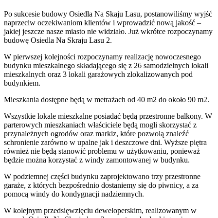
Po sukcesie budowy Osiedla Na Skaju Lasu, postanowiliśmy wyjść
naprzeciw oczekiwaniom klientów i wprowadzić nową jakość –
jakiej jeszcze nasze miasto nie widziało. Już wkrótce rozpoczynamy
budowę Osiedla Na Skraju Lasu 2.
W pierwszej kolejności rozpoczynamy realizację nowoczesnego
budynku mieszkalnego składającego się z 26 samodzielnych lokali
mieszkalnych oraz 3 lokali garażowych zlokalizowanych pod
budynkiem.
Mieszkania dostępne będą w metrażach od 40 m2 do około 90 m2.
Wszystkie lokale mieszkalne posiadać będą przestronne balkony. W
parterowych mieszkaniach właściciele będą mogli skorzystać z
przynależnych ogrodów oraz markiz, które pozwolą znaleźć
schronienie zarówno w upalne jak i deszczowe dni. Wyższe piętra
również nie będą stanowić problemu w użytkowaniu, ponieważ
będzie można korzystać z windy zamontowanej w budynku.
W podziemnej części budynku zaprojektowano trzy przestronne
garaże, z których bezpośrednio dostaniemy się do piwnicy, a za
pomocą windy do kondygnacji nadziemnych.
W kolejnym przedsięwzięciu deweloperskim, realizowanym w