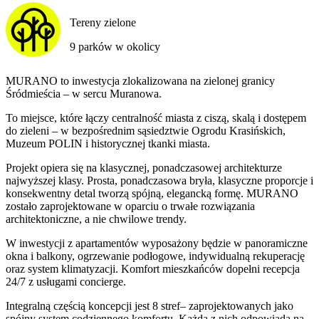
Tereny zielone
9 parków w okolicy
MURANO to inwestycja zlokalizowana na zielonej granicy
Śródmieścia – w sercu Muranowa.
To miejsce, które łączy centralność miasta z ciszą, skalą i dostępem
do zieleni – w bezpośrednim sąsiedztwie Ogrodu Krasińskich,
Muzeum POLIN i historycznej tkanki miasta.
Projekt opiera się na klasycznej, ponadczasowej architekturze
najwyższej klasy. Prosta, ponadczasowa bryła, klasyczne proporcje i
konsekwentny detal tworzą spójną, elegancką formę. MURANO
zostało zaprojektowane w oparciu o trwałe rozwiązania
architektoniczne, a nie chwilowe trendy.
W inwestycji z apartamentów wyposażony będzie w panoramiczne
okna i balkony, ogrzewanie podłogowe, indywidualną rekuperację
oraz system klimatyzacji. Komfort mieszkańców dopełni recepcja
24/7 z usługami concierge.
Integralną częścią koncepcji jest 8 stref– zaprojektowanych jako
spójny system codziennego komfortu. Każda z nich odpowiada na