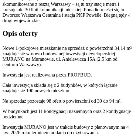
skomunikowane z resztą Warszawy – są tu trzy stacje metra i
kursuje ok. 30 linii komunikacji miejskiej. Ponadto mieści się tu
Dworzec Warszawa Centralna i stacja PKP Powiśle. Biegną tędy 4
drogi wojewódzkie.
Opis oferty
Nowe 1-pokojowe mieszkanie na sprzedaż o powierzchni 34,14 m²
znajduje się w nowo
budowanej
inwestycji deweloperskiej
MURANO
na Muranowie
,
ul. Anielewicza
15A
(2.5 km od
centrum Warszawy).
Inwestycja
jest realizowana
przez
PROFBUD.
Cała inwestycja składa się z
2
budynków
,
w których
łącznie
znajduje się 190 nowych mieszkań.
Na sprzedaż pozostaje 98 ofert o powierzchni od 30 do 94 m².
W budynkach jest 11 kondygnacji naziemnych
oraz 2 kondygnacje
podziemne.
Inwestycja MURANO jest w trakcie budowy z planowanym na 4
kw. 2026 roku terminem oddania do użytkowania
.