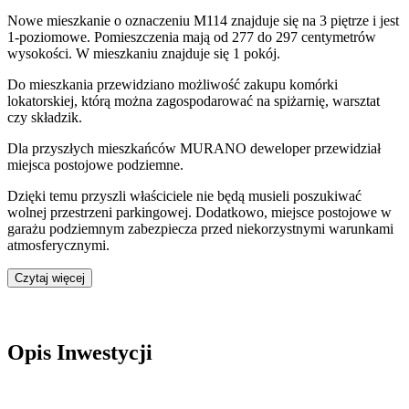
Nowe mieszkanie
o oznaczeniu
M114
znajduje się na 3 piętrze
i jest
1
-poziomow
e
. Pomieszczenia mają
od 277 do 297
centymetrów
wysokości. W
mieszkaniu
znajduje
się
1
pokój
.
Do
mieszkania
przewidziano możliwość zakupu komórki
lokatorskiej
, którą można zagospodarować na spiżarnię, warsztat
czy składzik.
Dla przyszłych mieszkańców
MURANO
deweloper przewidział
miejsca postojowe podziemne
.
Dzięki temu przyszli właściciele nie będą musieli poszukiwać
wolnej przestrzeni parkingowej.
Dodatkowo, miejsce postojowe w
garażu podziemnym zabezpiecza przed niekorzystnymi warunkami
atmosferycznymi.
Czytaj więcej
Opis Inwestycji