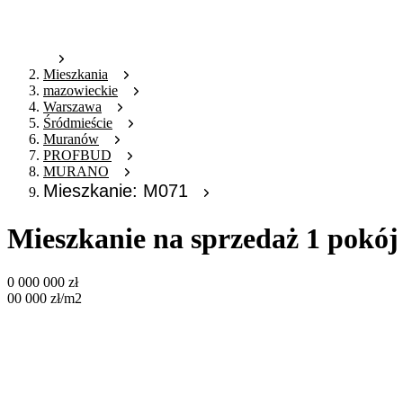
Mieszkania
mazowieckie
Warszawa
Śródmieście
Muranów
PROFBUD
MURANO
Mieszkanie: M071
Mieszkanie na sprzedaż 1 pokó
0 000 000
zł
00 000
zł
/m2