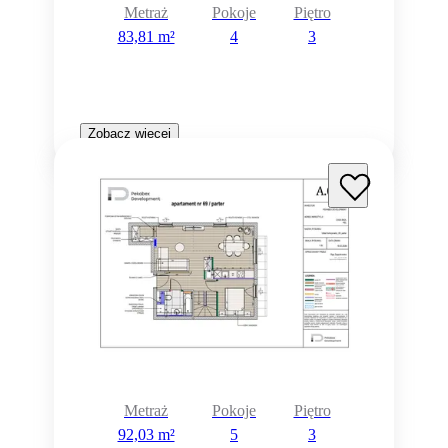
Metraż
Pokoje
Piętro
83,81 m²
4
3
Zobacz więcej
Metraż
Pokoje
Piętro
92,03 m²
5
3