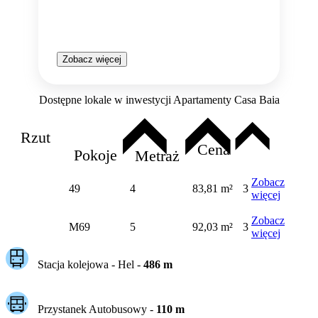
Zobacz więcej
Dostępne lokale w inwestycji Apartamenty Casa Baia
Rzut
Cena
Pokoje
Metraż
Zobacz
49
4
83,81 m²
3
więcej
Zobacz
M69
5
92,03 m²
3
więcej
Stacja kolejowa -
Hel
-
486
m
Przystanek Autobusowy
-
110
m