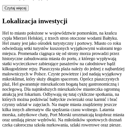
Czytaj więcej
Lokalizacja inwestycji
Hel to miasto położone w województwie pomorskim, na krańcu
cypla Mierzei Helskiej, z trzech stron otoczone wodami Bałtyku.
Hel znany jest jako ośrodek turystyczny i portowy. Miasto co roku
odwiedzają setki turystów kuszonych wyjątkowymi walorami tego
miejsca. Promenada ciągnąca się od strony morza prowadzi przez
historyczne zabudowania miasta do portu, z którego wypływają
statki wycieczkowe zabierające pasażerów na całodniowe bądź
kilkugodzinne rejsy. Piaszczysta plaża należy do jednej z najbardziej
malowniczych w Polsce. Czyste powietrze i jod nadają wyjątkowy
mikroklimat, który służy długim spacerom. Oprócz piaszczystych
plaż, Hel gwarantuje mieszkańcom bogatą bazę gastronomiczną i
noclegową. Dla najmłodszych mieszkańców miasteczka ogromną
atrakcją jest fokarium. Odbywają się tutaj cykliczne spotkania, na
których można podziwiać bałtyckie zwierzaki oraz karmić i brać
czynny udział w zajęciach. Na mapie miasta znajdziemy jeszcze
kilka innych alternatyw dla spędzania czasu wolnego. Latarnia
morska, zabytkowe chaty, Port Morski urozmaicają krajobraz miasta
oraz umilają piesze wędrówki. Na miłośników sportowych doznań
czeka całoroczna szkoła nurkowania, szlaki rowerowe oraz piesze.