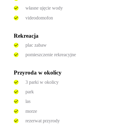
własne ujęcie wody
videodomofon
Rekreacja
plac zabaw
pomieszczenie rekreacyjne
Przyroda w okolicy
3 parki w okolicy
park
las
morze
rezerwat przyrody