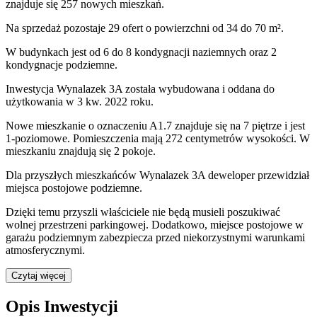
znajduje się 257 nowych mieszkań.
Na sprzedaż pozostaje 29 ofert o powierzchni od 34 do 70 m².
W budynkach jest od 6 do 8 kondygnacji naziemnych
oraz 2
kondygnacje podziemne.
Inwestycja Wynalazek 3A została wybudowana i oddana do
użytkowania w 3 kw. 2022 roku
.
Nowe mieszkanie
o oznaczeniu
A1.7
znajduje się na 7 piętrze
i jest
1
-poziomow
e
. Pomieszczenia mają
272
centymetrów wysokości. W
mieszkaniu
znajdują
się
2
pokoje
.
Dla przyszłych mieszkańców
Wynalazek 3A
deweloper przewidział
miejsca postojowe podziemne
.
Dzięki temu przyszli właściciele nie będą musieli poszukiwać
wolnej przestrzeni parkingowej.
Dodatkowo, miejsce postojowe w
garażu podziemnym zabezpiecza przed niekorzystnymi warunkami
atmosferycznymi.
Czytaj więcej
Opis Inwestycji