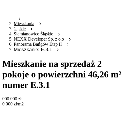
Mieszkania
śląskie
Siemianowice Śląskie
NEXX Developer Sp. z o.o
Panorama Bańgów Etap II
Mieszkanie: E.3.1
Mieszkanie na sprzedaż 2
pokoje o powierzchni 46,26 m²
numer E.3.1
000 000
zł
0 000
zł
/m2