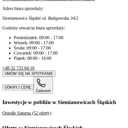
Adres biura sprzedaży:
Siemianowice Śląskie ul. Bańgowska 34/2
Godziny otwarcia biura sprzedaży:
Poniedziałek:
09:00
-
17:00
Wtorek:
09:00
-
17:00
Środa:
09:00
-
17:00
Czwartek:
09:00
-
17:00
Piątek:
08:00
-
16:00
+48 32 733 64 16
UMÓW SIĘ NA SPOTKANIE
ODKRYJ CENĘ
Zadzwoń
Inwestycje w pobliżu w Siemianowicach Śląskich
Osiedle Saturna (52 oferty)
Oferty w Siemianowicach Śląskich