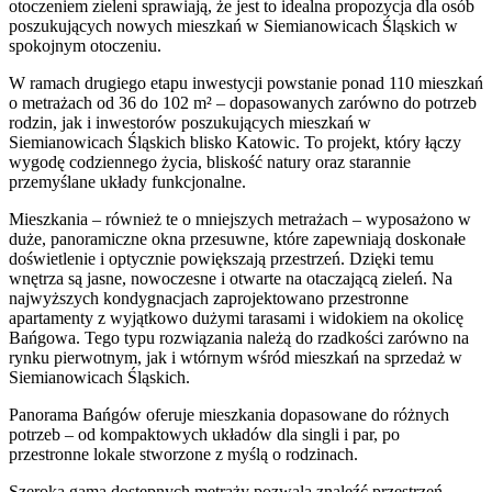
otoczeniem zieleni sprawiają, że jest to idealna propozycja dla osób
poszukujących nowych mieszkań w Siemianowicach Śląskich w
spokojnym otoczeniu.
W ramach drugiego etapu inwestycji powstanie ponad 110 mieszkań
o metrażach od 36 do 102 m² – dopasowanych zarówno do potrzeb
rodzin, jak i inwestorów poszukujących mieszkań w
Siemianowicach Śląskich blisko Katowic. To projekt, który łączy
wygodę codziennego życia, bliskość natury oraz starannie
przemyślane układy funkcjonalne.
Mieszkania – również te o mniejszych metrażach – wyposażono w
duże, panoramiczne okna przesuwne, które zapewniają doskonałe
doświetlenie i optycznie powiększają przestrzeń. Dzięki temu
wnętrza są jasne, nowoczesne i otwarte na otaczającą zieleń. Na
najwyższych kondygnacjach zaprojektowano przestronne
apartamenty z wyjątkowo dużymi tarasami i widokiem na okolicę
Bańgowa. Tego typu rozwiązania należą do rzadkości zarówno na
rynku pierwotnym, jak i wtórnym wśród mieszkań na sprzedaż w
Siemianowicach Śląskich.
Panorama Bańgów oferuje mieszkania dopasowane do różnych
potrzeb – od kompaktowych układów dla singli i par, po
przestronne lokale stworzone z myślą o rodzinach.
Szeroka gama dostępnych metraży pozwala znaleźć przestrzeń