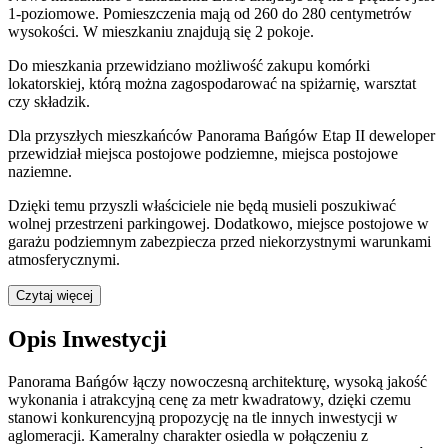
1
-poziomow
e
. Pomieszczenia mają
od 260 do 280
centymetrów
wysokości. W
mieszkaniu
znajdują
się
2
pokoje
.
Do
mieszkania
przewidziano możliwość zakupu komórki
lokatorskiej
, którą można zagospodarować na spiżarnię, warsztat
czy składzik.
Dla przyszłych mieszkańców
Panorama Bańgów Etap II
deweloper
przewidział
miejsca postojowe podziemne, miejsca postojowe
naziemne
.
Dzięki temu przyszli właściciele nie będą musieli poszukiwać
wolnej przestrzeni parkingowej.
Dodatkowo, miejsce postojowe w
garażu podziemnym zabezpiecza przed niekorzystnymi warunkami
atmosferycznymi.
Czytaj więcej
Opis Inwestycji
Panorama Bańgów łączy nowoczesną architekturę, wysoką jakość
wykonania i atrakcyjną cenę za metr kwadratowy, dzięki czemu
stanowi konkurencyjną propozycję na tle innych inwestycji w
aglomeracji. Kameralny charakter osiedla w połączeniu z