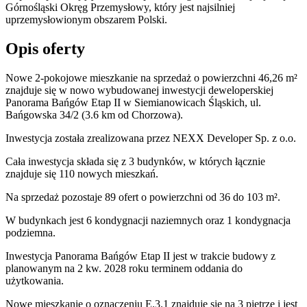
Górnośląski Okręg Przemysłowy, który jest najsilniej
uprzemysłowionym obszarem Polski.
Opis oferty
Nowe 2-pokojowe mieszkanie na sprzedaż o powierzchni 46,26 m²
znajduje się w nowo
wybudowanej
inwestycji deweloperskiej
Panorama Bańgów Etap II
w Siemianowicach Śląskich
,
ul.
Bańgowska
34/2
(3.6 km od Chorzowa).
Inwestycja
została zrealizowana
przez
NEXX Developer Sp. z o.o.
Cała inwestycja składa się z
3
budynków
,
w których
łącznie
znajduje się 110 nowych mieszkań.
Na sprzedaż pozostaje 89 ofert o powierzchni od 36 do 103 m².
W budynkach jest 6 kondygnacji naziemnych
oraz 1 kondygnacja
podziemna.
Inwestycja Panorama Bańgów Etap II jest w trakcie budowy z
planowanym na 2 kw. 2028 roku terminem oddania do
użytkowania
.
Nowe mieszkanie
o oznaczeniu
E.3.1
znajduje się na 3 piętrze
i jest