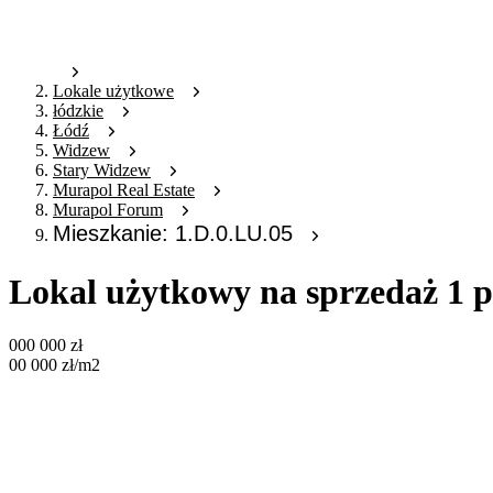
Lokale użytkowe
łódzkie
Łódź
Widzew
Stary Widzew
Murapol Real Estate
Murapol Forum
Mieszkanie: 1.D.0.LU.05
Lokal użytkowy na sprzedaż 1 p
000 000
zł
00 000
zł
/m2