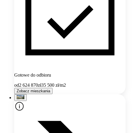
Gotowe do odbioru
od
2 624 870
zł
35 500
zł/m2
Zobacz mieszkania