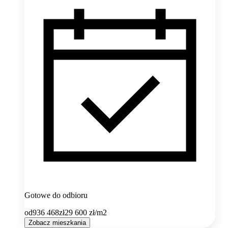
Gotowe do odbioru
od
936 468
zł
29 600
zł/m2
Zobacz mieszkania